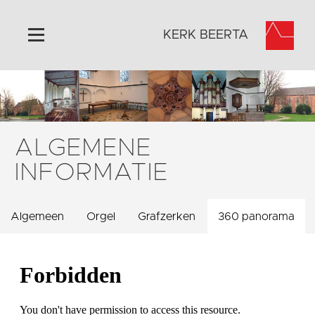
KERK BEERTA
Home
Algemeen
Historie
ALGEMENE
Omgeving
INFORMATIE
Activiteiten
Steun ons
Algemeen
Orgel
Grafzerken
360 panorama
Contact
Vaktaal