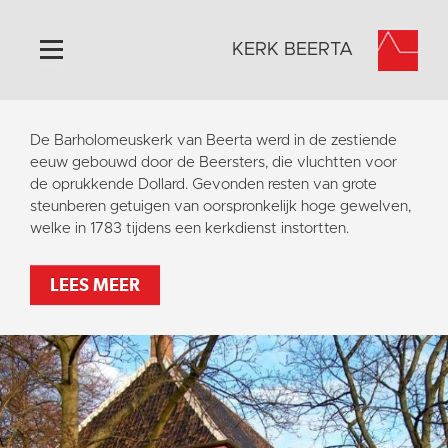
KERK BEERTA
Home
De Barholomeuskerk van Beerta werd in de zestiende
Algemeen
eeuw gebouwd door de Beersters, die vluchtten voor
de oprukkende Dollard. Gevonden resten van grote
Historie
steunberen getuigen van oorspronkelijk hoge gewelven,
Omgeving
welke in 1783 tijdens een kerkdienst instortten.
Activiteiten
LEES MEER
Steun ons
Contact
Vaktaal