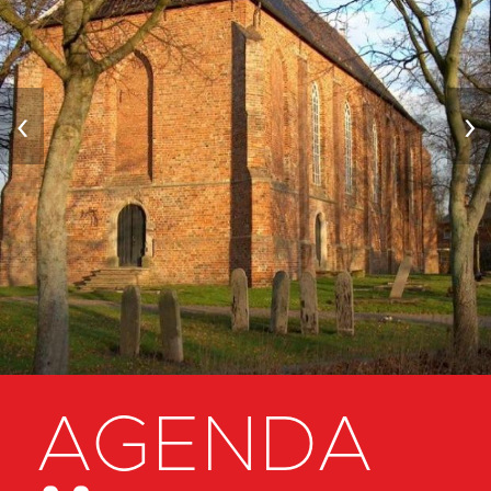
‹
›
AGENDA