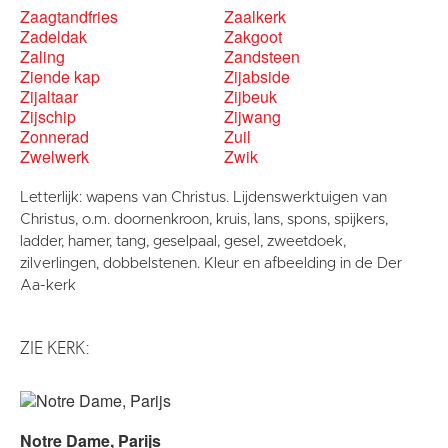
Zaagtandfries
Zaalkerk
Zadeldak
Zakgoot
Zaling
Zandsteen
Ziende kap
Zijabside
Zijaltaar
Zijbeuk
Zijschip
Zijwang
Zonnerad
Zuil
Zwelwerk
Zwik
Letterlijk: wapens van Christus. Lijdenswerktuigen van
Christus, o.m. doornenkroon, kruis, lans, spons, spijkers,
ladder, hamer, tang, geselpaal, gesel, zweetdoek,
zilverlingen, dobbelstenen. Kleur en afbeelding in de Der
Aa-kerk
ZIE KERK:
Notre Dame, Parijs