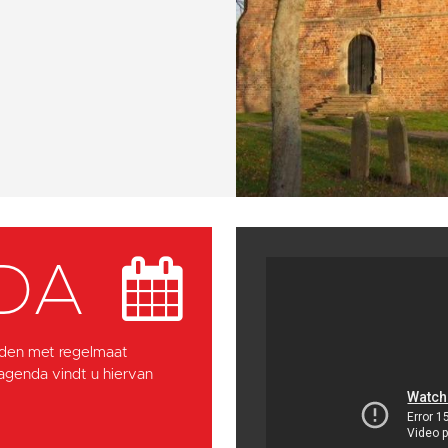
DA
den met regelmaat
 agenda vindt u hiervan