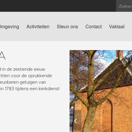
Omgeving
Activiteiten
Steun ons
Contact
Vaktaal
A
 in de zestiende eeuw
chtten voor de oprukkende
teunberen getuigen van
in 1783 tijdens een kerkdienst
‹