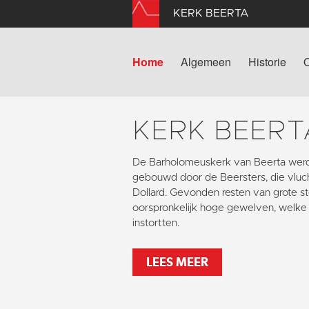
KERK BEERTA
Home
Algemeen
Historie
KERK BEERT
De Barholomeuskerk van Beerta werd
gebouwd door de Beersters, die vlu
Dollard. Gevonden resten van grote s
oorspronkelijk hoge gewelven, welke 
instortten.
LEES MEER