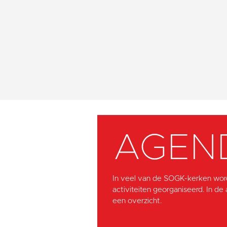
AGEN
In veel van de SOGK-kerken wor
activiteiten georganiseerd. In de
een overzicht.