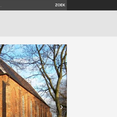
ZOEK
›