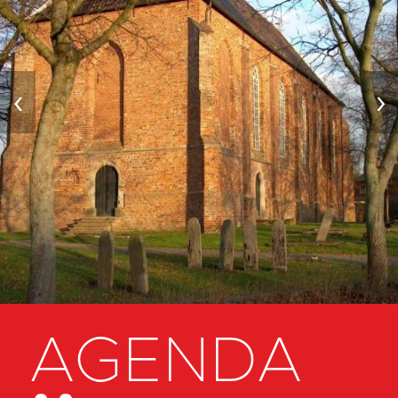
‹
›
AGENDA