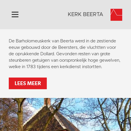
KERK BEERTA
Home
De Barholomeuskerk van Beerta werd in de zestiende
Algemeen
eeuw gebouwd door de Beersters, die vluchtten voor
de oprukkende Dollard. Gevonden resten van grote
Historie
steunberen getuigen van oorspronkelijk hoge gewelven,
Omgeving
welke in 1783 tijdens een kerkdienst instortten.
Activiteiten
LEES MEER
Steun ons
Contact
Vaktaal