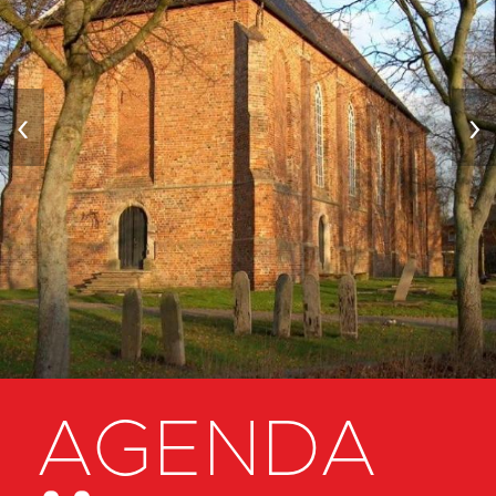
‹
›
AGENDA