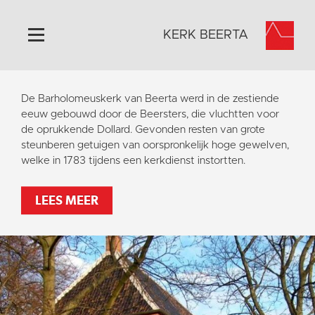
KERK BEERTA
Home
De Barholomeuskerk van Beerta werd in de zestiende
Algemeen
eeuw gebouwd door de Beersters, die vluchtten voor
de oprukkende Dollard. Gevonden resten van grote
Historie
steunberen getuigen van oorspronkelijk hoge gewelven,
Omgeving
welke in 1783 tijdens een kerkdienst instortten.
Activiteiten
LEES MEER
Steun ons
Contact
Vaktaal