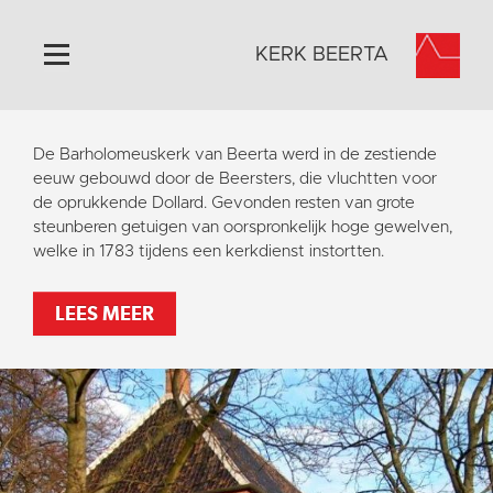
KERK BEERTA
Home
De Barholomeuskerk van Beerta werd in de zestiende
Algemeen
eeuw gebouwd door de Beersters, die vluchtten voor
de oprukkende Dollard. Gevonden resten van grote
Historie
steunberen getuigen van oorspronkelijk hoge gewelven,
Omgeving
welke in 1783 tijdens een kerkdienst instortten.
Activiteiten
LEES MEER
Steun ons
Contact
Vaktaal