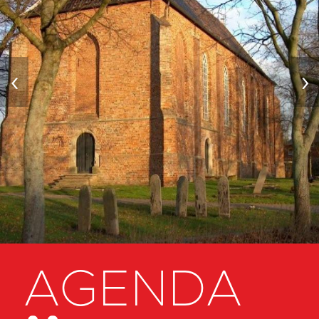
‹
›
AGENDA