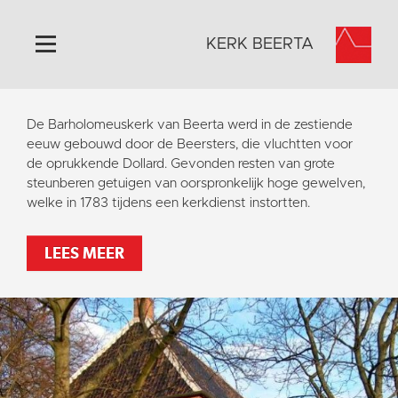
KERK BEERTA
Home
De Barholomeuskerk van Beerta werd in de zestiende
Algemeen
eeuw gebouwd door de Beersters, die vluchtten voor
de oprukkende Dollard. Gevonden resten van grote
Historie
steunberen getuigen van oorspronkelijk hoge gewelven,
Omgeving
welke in 1783 tijdens een kerkdienst instortten.
Activiteiten
LEES MEER
Steun ons
Contact
Vaktaal