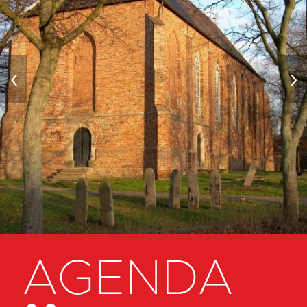
‹
›
AGENDA