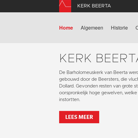
KERK BEERTA
Home
Algemeen
Historie
KERK BEERT
De Barholomeuskerk van Beerta werd
gebouwd door de Beersters, die vlu
Dollard. Gevonden resten van grote s
oorspronkelijk hoge gewelven, welke 
instortten.
LEES MEER