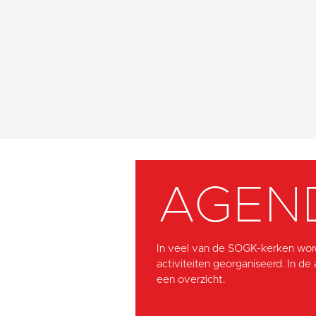
AGEN
In veel van de SOGK-kerken wor
activiteiten georganiseerd. In de
een overzicht.