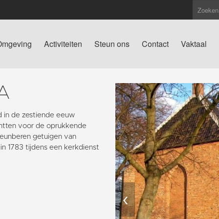
Omgeving
Activiteiten
Steun ons
Contact
Vaktaal
A
 in de zestiende eeuw
chtten voor de oprukkende
teunberen getuigen van
in 1783 tijdens een kerkdienst
‹