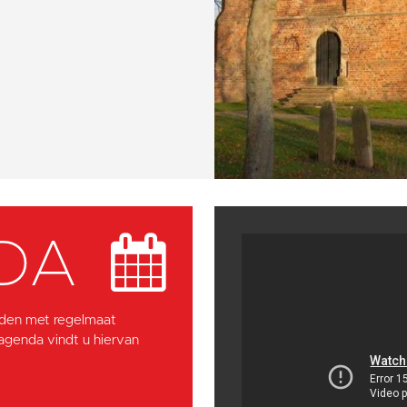
DA
den met regelmaat
 agenda vindt u hiervan