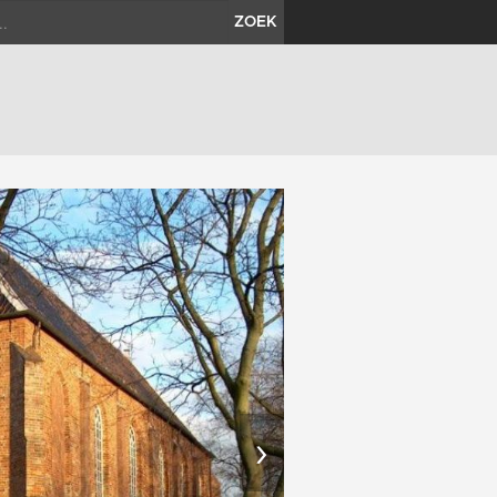
ZOEK
›