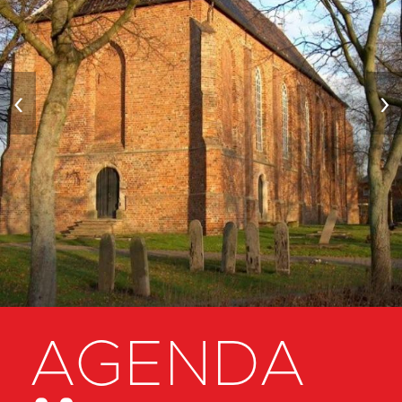
‹
›
AGENDA