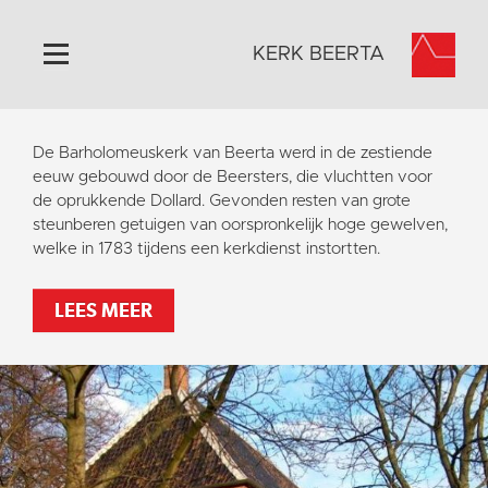
KERK BEERTA
Home
De Barholomeuskerk van Beerta werd in de zestiende
Algemeen
eeuw gebouwd door de Beersters, die vluchtten voor
de oprukkende Dollard. Gevonden resten van grote
Historie
steunberen getuigen van oorspronkelijk hoge gewelven,
Omgeving
welke in 1783 tijdens een kerkdienst instortten.
Activiteiten
LEES MEER
Steun ons
Contact
Vaktaal