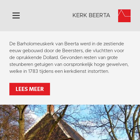
KERK BEERTA
Home
De Barholomeuskerk van Beerta werd in de zestiende
Algemeen
eeuw gebouwd door de Beersters, die vluchtten voor
de oprukkende Dollard. Gevonden resten van grote
Historie
steunberen getuigen van oorspronkelijk hoge gewelven,
Omgeving
welke in 1783 tijdens een kerkdienst instortten.
Activiteiten
LEES MEER
Steun ons
Contact
Vaktaal