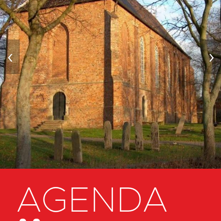
‹
›
AGENDA