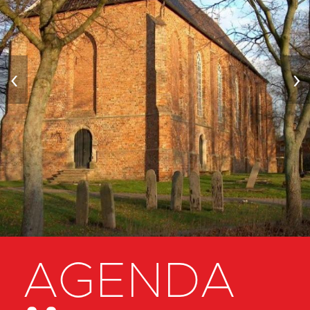
‹
›
AGENDA