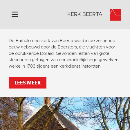
KERK BEERTA
Home
De Barholomeuskerk van Beerta werd in de zestiende
Algemeen
eeuw gebouwd door de Beersters, die vluchtten voor
de oprukkende Dollard. Gevonden resten van grote
Historie
steunberen getuigen van oorspronkelijk hoge gewelven,
Omgeving
welke in 1783 tijdens een kerkdienst instortten.
Activiteiten
LEES MEER
Steun ons
Contact
Vaktaal