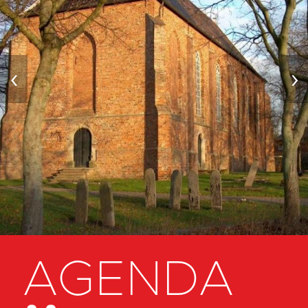
‹
›
AGENDA