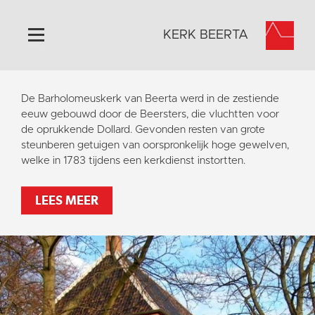
KERK BEERTA
Home
De Barholomeuskerk van Beerta werd in de zestiende
Algemeen
eeuw gebouwd door de Beersters, die vluchtten voor
de oprukkende Dollard. Gevonden resten van grote
Historie
steunberen getuigen van oorspronkelijk hoge gewelven,
Omgeving
welke in 1783 tijdens een kerkdienst instortten.
Activiteiten
LEES MEER
Steun ons
Contact
Vaktaal