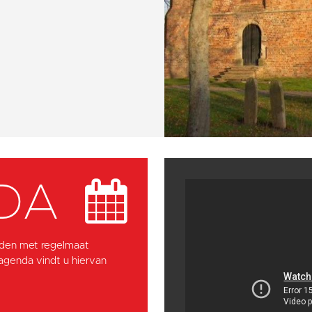
DA
den met regelmaat
 agenda vindt u hiervan