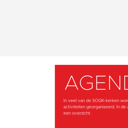
AGEN
In veel van de SOGK-kerken wor
activiteiten georganiseerd. In de
een overzicht.