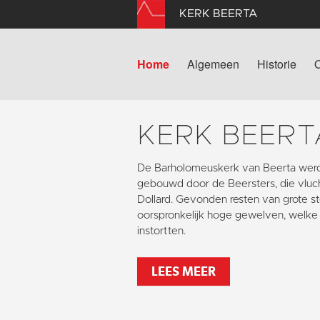
KERK BEERTA
Home
Algemeen
Historie
KERK BEERT
De Barholomeuskerk van Beerta werd
gebouwd door de Beersters, die vlu
Dollard. Gevonden resten van grote s
oorspronkelijk hoge gewelven, welke 
instortten.
LEES MEER