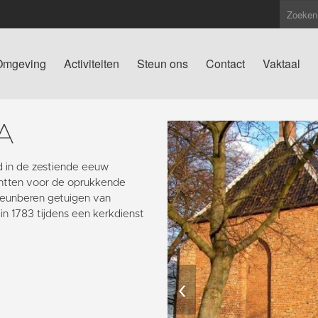
Omgeving
Activiteiten
Steun ons
Contact
Vaktaal
A
 in de zestiende eeuw
chtten voor de oprukkende
teunberen getuigen van
in 1783 tijdens een kerkdienst
‹