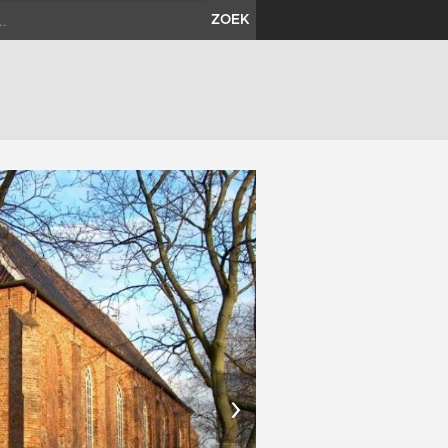
ZOEK
›