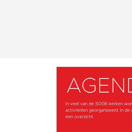
AGEN
In veel van de SOGK-kerken wor
activiteiten georganiseerd. In de
een overzicht.