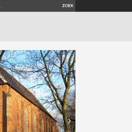
ZOEK
›