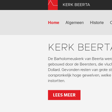
KERK BEERTA
Home
Algemeen
Historie
KERK BEERT
De Barholomeuskerk van Beerta werd
gebouwd door de Beersters, die vlu
Dollard. Gevonden resten van grote s
oorspronkelijk hoge gewelven, welke 
instortten.
LEES MEER