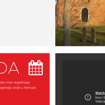
DA
den met regelmaat
 agenda vindt u hiervan