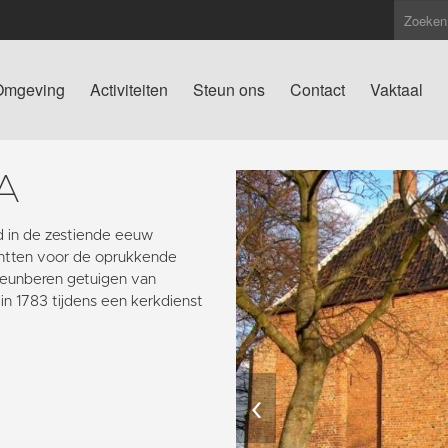
Omgeving
Activiteiten
Steun ons
Contact
Vaktaal
A
 in de zestiende eeuw
chtten voor de oprukkende
teunberen getuigen van
in 1783 tijdens een kerkdienst
‹