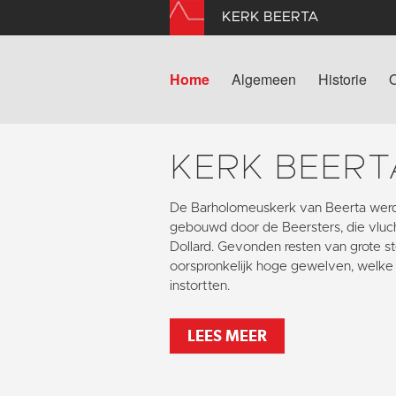
KERK BEERTA
Home
Algemeen
Historie
KERK BEERT
De Barholomeuskerk van Beerta werd
gebouwd door de Beersters, die vlu
Dollard. Gevonden resten van grote s
oorspronkelijk hoge gewelven, welke 
instortten.
LEES MEER