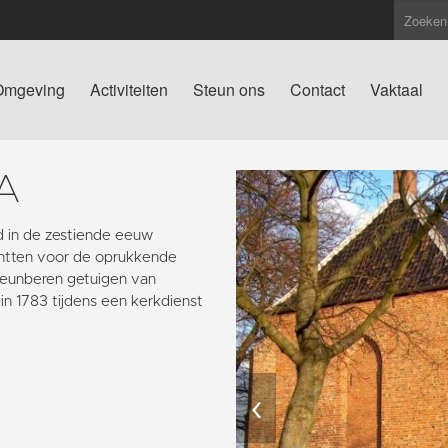
Omgeving
Activiteiten
Steun ons
Contact
Vaktaal
A
 in de zestiende eeuw
chtten voor de oprukkende
teunberen getuigen van
in 1783 tijdens een kerkdienst
‹