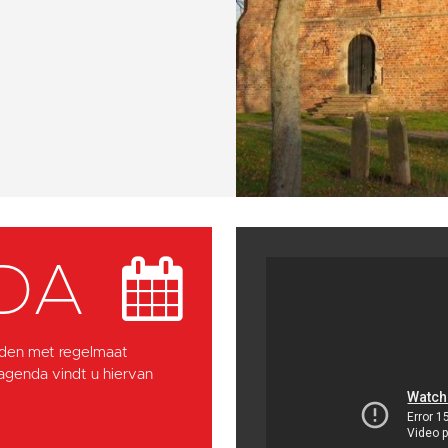
DA
den met regelmaat
 agenda vindt u hiervan