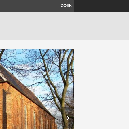
ZOEK
›