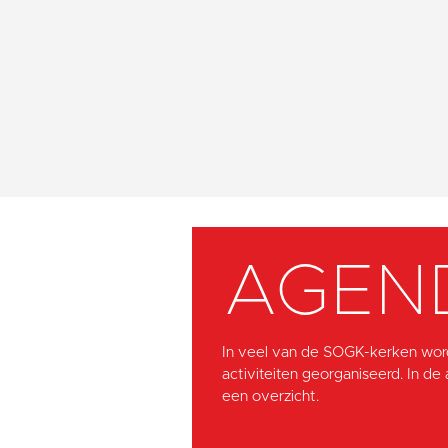
AGEN
In veel van de SOGK-kerken wor
activiteiten georganiseerd. In de
een overzicht.