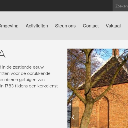
Omgeving
Activiteiten
Steun ons
Contact
Vaktaal
A
 in de zestiende eeuw
chtten voor de oprukkende
teunberen getuigen van
in 1783 tijdens een kerkdienst
‹