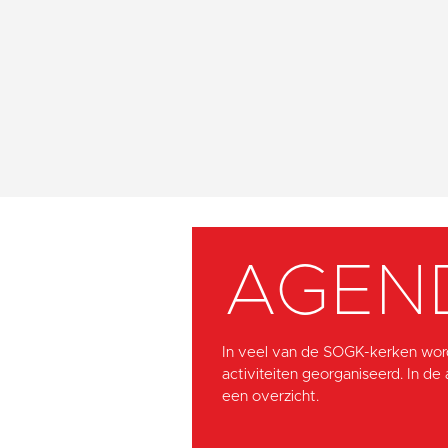
AGEN
In veel van de SOGK-kerken wor
activiteiten georganiseerd. In de
een overzicht.