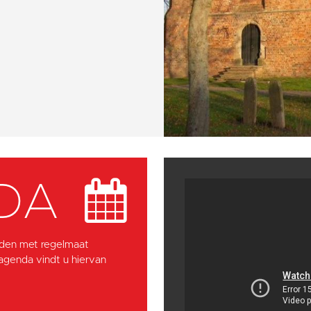
DA
den met regelmaat
 agenda vindt u hiervan