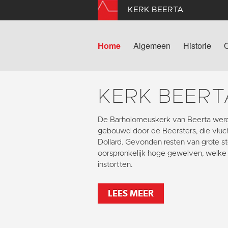
KERK BEERTA
Home
Algemeen
Historie
KERK BEERT
De Barholomeuskerk van Beerta werd
gebouwd door de Beersters, die vlu
Dollard. Gevonden resten van grote s
oorspronkelijk hoge gewelven, welke 
instortten.
LEES MEER