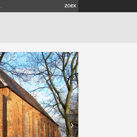
ZOEK
›