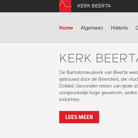
KERK BEERTA
Home
Algemeen
Historie
KERK BEERT
De Barholomeuskerk van Beerta werd
gebouwd door de Beersters, die vlu
Dollard. Gevonden resten van grote s
oorspronkelijk hoge gewelven, welke 
instortten.
LEES MEER