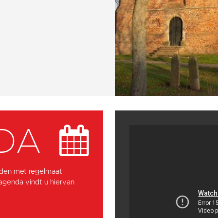
DA
den met regelmaat
 agenda vindt u hiervan