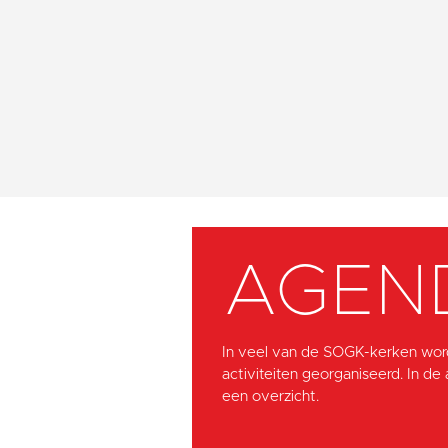
AGEN
In veel van de SOGK-kerken wor
activiteiten georganiseerd. In de
een overzicht.