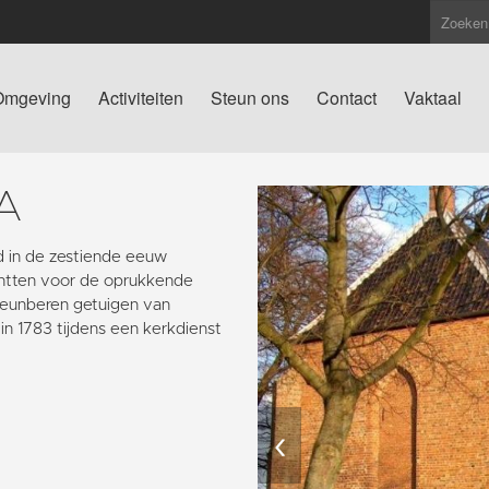
Omgeving
Activiteiten
Steun ons
Contact
Vaktaal
A
 in de zestiende eeuw
chtten voor de oprukkende
teunberen getuigen van
in 1783 tijdens een kerkdienst
‹