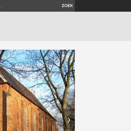
ZOEK
›